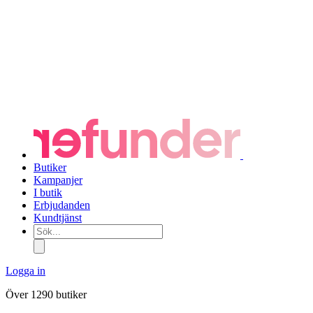
Butiker
Kampanjer
I butik
Erbjudanden
Kundtjänst
Sök...
Logga in
Över 1290 butiker