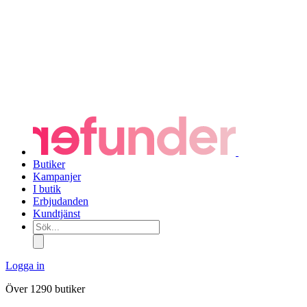
Butiker
Kampanjer
I butik
Erbjudanden
Kundtjänst
Sök...
Logga in
Över 1290 butiker