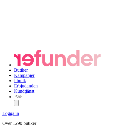
Butiker
Kampanjer
I butik
Erbjudanden
Kundtjänst
Sök...
Logga in
Över 1290 butiker