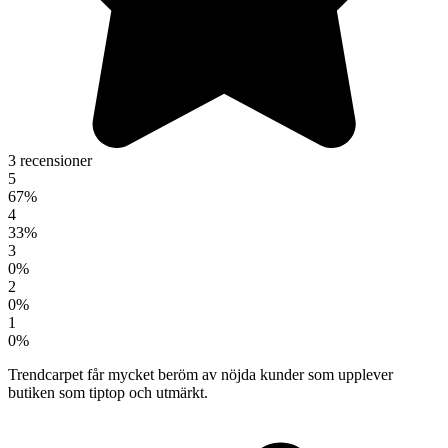
3 recensioner
5
67%
4
33%
3
0%
2
0%
1
0%
Trendcarpet får mycket beröm av nöjda kunder som upplever
butiken som tiptop och utmärkt.