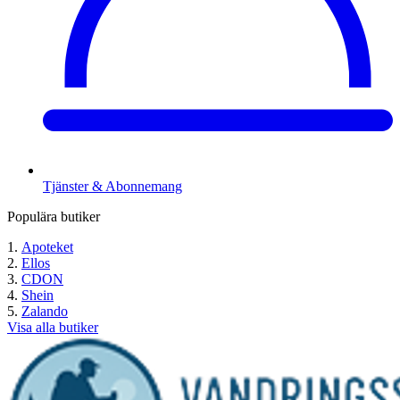
Tjänster & Abonnemang
Populära butiker
Apoteket
Ellos
CDON
Shein
Zalando
Visa alla butiker