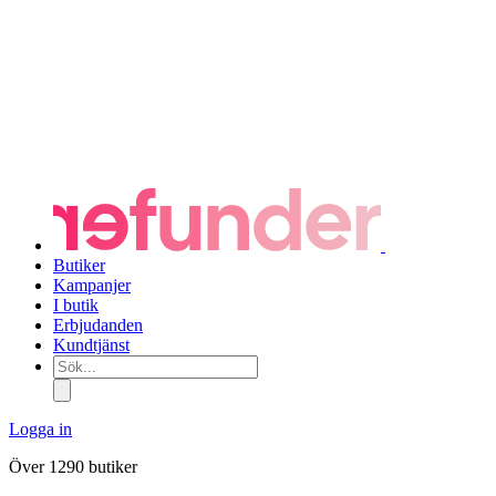
Butiker
Kampanjer
I butik
Erbjudanden
Kundtjänst
Sök...
Logga in
Över 1290 butiker