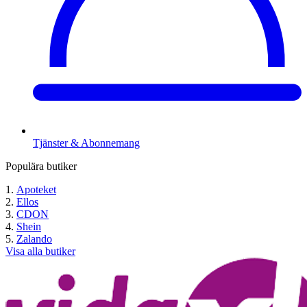
Tjänster & Abonnemang
Populära butiker
Apoteket
Ellos
CDON
Shein
Zalando
Visa alla butiker