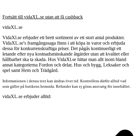
Fortsätt till vidaXL.se utan att få cashback
vidaXL.se
VidaXl.se erbjuder ett brett sortiment av ett stort antal produkter.
VidaXL.se's framgångssaga finns i att köpa in varor och erbjuda
dessa för konkurrenskraftiga priser. Det pågås kontinuerligt ett
letande efter nya kostnadsminskande åtgärder utan att kvalitet eller
hållbarhet ska ta skada. Hos VidaXl.se hittar man allt inom bland
annat kategorierna Fordon och delar, Hus och bygg, Leksaker och
spel samt Hem och Trädgård.
Informationen i denna text kan ändras över tid. Kontrollera därför alltid vad
som gäller på butikens hemsida. Refunder kan ej göras ansvarig för innehållet.
vidaXL.se erbjuder alltid: