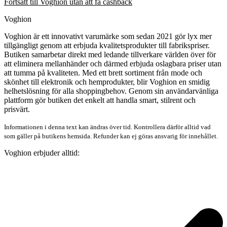
Fortsätt till Voghion utan att få cashback
Voghion
Voghion är ett innovativt varumärke som sedan 2021 gör lyx mer
tillgängligt genom att erbjuda kvalitetsprodukter till fabrikspriser.
Butiken samarbetar direkt med ledande tillverkare världen över för
att eliminera mellanhänder och därmed erbjuda oslagbara priser utan
att tumma på kvaliteten. Med ett brett sortiment från mode och
skönhet till elektronik och hemprodukter, blir Voghion en smidig
helhetslösning för alla shoppingbehov. Genom sin användarvänliga
plattform gör butiken det enkelt att handla smart, stilrent och
prisvärt.
Informationen i denna text kan ändras över tid. Kontrollera därför alltid vad
som gäller på butikens hemsida. Refunder kan ej göras ansvarig för innehållet.
Voghion erbjuder alltid: