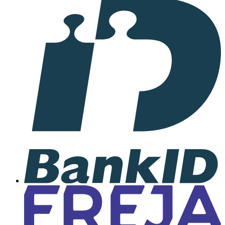
I
samarbete
med