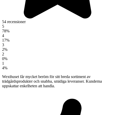
54 recensioner
5
78%
4
17%
3
2%
2
0%
1
4%
Wexthuset får mycket beröm för sitt breda sortiment av
trädgårdsprodukter och snabba, smidiga leveranser. Kunderna
uppskattar enkelheten att handla.