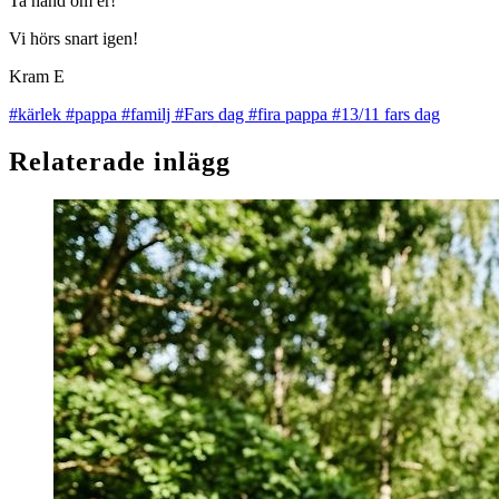
Ta hand om er!
Vi hörs snart igen!
Kram E
#kärlek
#pappa
#familj
#Fars dag
#fira pappa
#13/11 fars dag
Relaterade inlägg