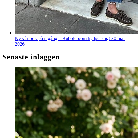
Ny vårlook på ingång – Bubbleroom hjälper dig!
30 mar
2026
Senaste inläggen