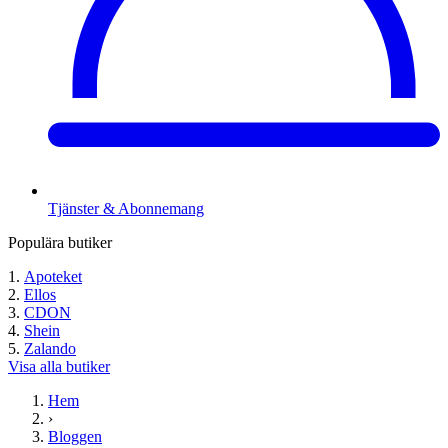
Tjänster & Abonnemang
Populära butiker
Apoteket
Ellos
CDON
Shein
Zalando
Visa alla butiker
Hem
›
Bloggen