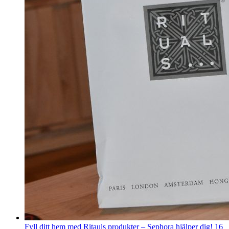
Fyll ditt hem med Ritauls produkter – Sephora hjälper dig!
16