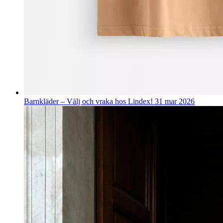
Barnkläder – Välj och vraka hos Lindex!
31 mar 2026