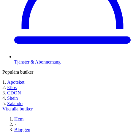
Tjänster & Abonnemang
Populära butiker
Apoteket
Ellos
CDON
Shein
Zalando
Visa alla butiker
Hem
›
Bloggen