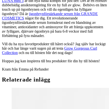
LUNA mini 3
är din nya bästa kompis för just det! Det är en effektiv
dubbelsidig ansiktsrengöring för en hy full av glow. Behövs en liten
touch up på ögonbrynen och vill du egentligen ha fylligare
ögonbryn? Då är
ögonbrynförstärkande serum från GRANDE
COSMETICS
något för dig. Ett revolutionerande
ögonbrynförstärkande serum formulerat med en blandning av
vitaminer, antioxidanter och aminosyror för att främja uppkomsten
av fylligare, djärvare ögonbryn på bara 6-8 veckor med full
förbättring på fyra månader.
Vill du ha nya favoritprodukter till håret också? Jag själv har lockigt
hår och har länge varit sugen på att testa
Grow Gorgeous Curl
Collection
och nu till hösten blir det nog dags!
Hoppas jag kan inspirera till bra produkter för din hy till hösten!
Kram från Emma på Refunder
Relaterade inlägg