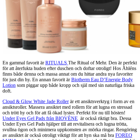
En gammal favorit är
RITUALS
The Ritual of Mehr. Den är perfekt
för att återfukta huden efter duschen och doftar otroligt! Hos Åhléns
finns både denna och massa annat om du hittar andra nya favoriter
för just din hy. En annan favorit är
Biotherm Eau D’Energie Body
Lotion
som piggar upp både kropp och själ med sin naturliga friska
doft.
Cloud & Glow White Jade Roller
är ett ansiktsverktyg i form av en
ansiktsroller. Massera ansiktet med rollern för att lugna en stressad
och trött hy och för att få ökad lyster. Perfekt för nu till hösten!
Under Eyes Gel Pads från BIOVÈNE
är också riktigt bra. Dessa
Under Eyes Gel Pads hjälper till att revitalisera och lugna trötta,
svullna ögon och minimera uppkomsten av mörka ringar. Rengöring
av ansiktet är också otroligt viktigt för att hyn ska må bra
FOREO