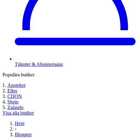
Tjänster & Abonnemang
Populära butiker
Apoteket
Ellos
CDON
Shein
Zalando
Visa alla butiker
Hem
›
Bloggen