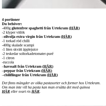
4 portioner
Du behöver:
-400g
glutenfree spaghetti från Urtekram
(HÄR)
-2 klyper vitlök
–
olivolja extra virgin från Urtekram
(HÄR
)
-1 torkad röd chilli
-400g skalade scampi
-1 liten skvätt äpplejuice
-2 teskedar soltorkadetomater-puré
-1 citron
-ruccola
–
havssalt från Urtekram
(HÄR
)
–
peppar från Urtekram
(HÄR
)
–
chiliflingor från Urtekram
(HÄR
)
Det finns mängder av olika pastasorter och former hos Urtekram.
Om man inte vill ha pasta kan man ersätta det med quinoa
HÄR
eller svart ris
HÄR
.