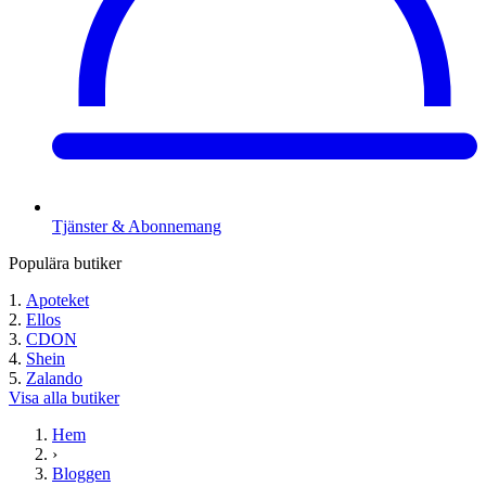
Tjänster & Abonnemang
Populära butiker
Apoteket
Ellos
CDON
Shein
Zalando
Visa alla butiker
Hem
›
Bloggen