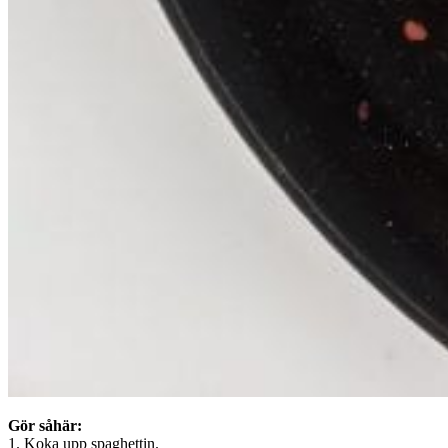
Gör såhär:
1. Koka upp spaghettin.