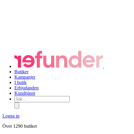
Butiker
Kampanjer
I butik
Erbjudanden
Kundtjänst
Sök...
Logga in
Över 1290 butiker