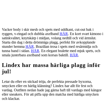
Vacker body i skir mesh och spets med uddkant, cut-out bak i
ryggen, v-ringad och dubbla axelband
HÄR
. En kort svart kimono i
satinkvalitet, knytskärp i midjan, volang nedtill och vid ärmslut.
Starta din dag i detta drömmiga plagg, perfekt för avkopplande
stunder hemma
HÄR
. Brazilian trosa i spets med resårmidja och
tunna band i sidan.
HÄR
. En elegant bralette med mjuk spets, och
smala justerbara axelband som korsas baktill.
HÄR
.
Lindex har massa härliga plagg inför
jul!
Letar du efter en stickad tröja, de perfekta pressade byxorna,
smycken eller en härlig klänning? Lindex har allt för fest och
vardag. Outfiten nedan hade jag gärna haft till vardags med kängor
eller sneakers. För att piffa upp den matcha med härliga smycken
och klackar.