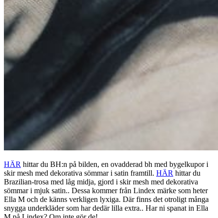
HÄR
hittar du BH:n på bilden, en ovadderad bh med bygelkupor i
skir mesh med dekorativa sömmar i satin framtill.
HÄR
hittar du
Brazilian-trosa med låg midja, gjord i skir mesh med dekorativa
sömmar i mjuk satin.. Dessa kommer från Lindex märke som heter
Ella M och de känns verkligen lyxiga. Där finns det otroligt många
snygga underkläder som har dedär lilla extra.. Har ni spanat in Ella
M på Lindex? Om inte gör de!