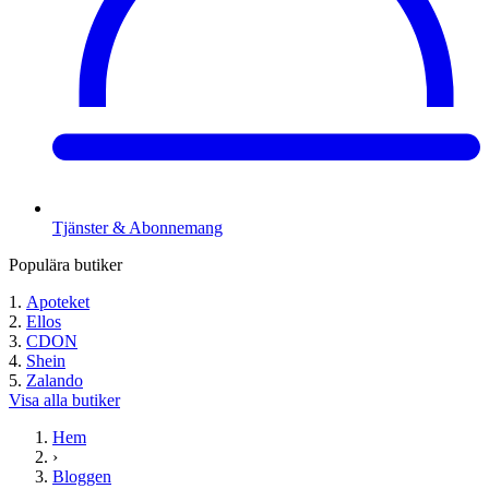
Tjänster & Abonnemang
Populära butiker
Apoteket
Ellos
CDON
Shein
Zalando
Visa alla butiker
Hem
›
Bloggen