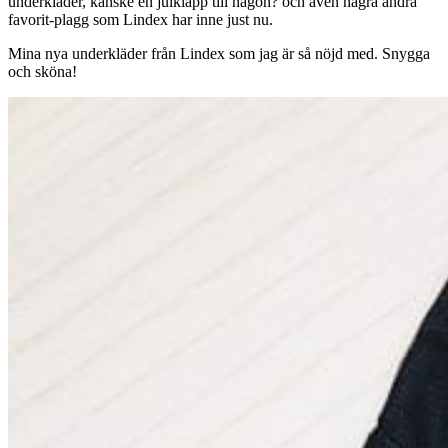
underkläder, kanske en julklapp till någon? och även några andra
favorit-plagg som Lindex har inne just nu.
Mina nya underkläder från Lindex som jag är så nöjd med. Snygga
och sköna!