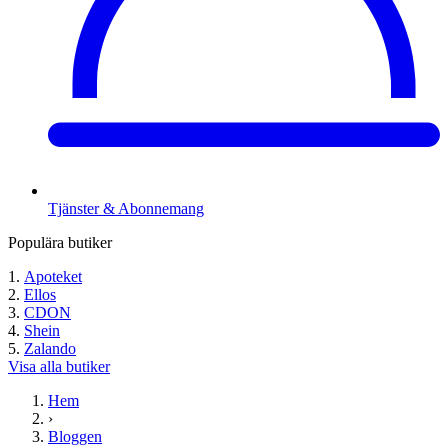
Tjänster & Abonnemang
Populära butiker
Apoteket
Ellos
CDON
Shein
Zalando
Visa alla butiker
Hem
›
Bloggen