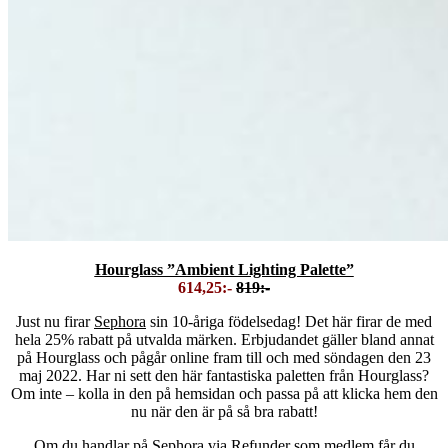
Hourglass ”Ambient Lighting Palette”
614,25:-
819:-
Just nu firar
Sephora
sin 10-åriga födelsedag! Det här firar de med
hela 25% rabatt på utvalda märken. Erbjudandet gäller bland annat
på Hourglass och pågår online fram till och med söndagen den 23
maj 2022. Har ni sett den här fantastiska paletten från Hourglass?
Om inte – kolla in den på hemsidan och passa på att klicka hem den
nu när den är på så bra rabatt!
Om du handlar p
å
Sephora
v
ia Refunder som medlem får du