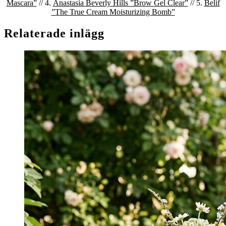
Mascara”
// 4.
Anastasia Beverly Hills ”Brow Gel Clear”
// 5.
Belif
”The True Cream Moisturizing Bomb”
Relaterade inlägg