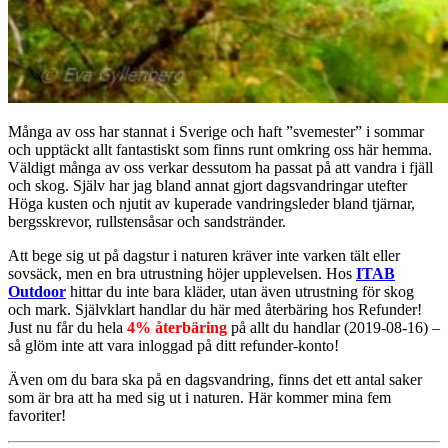
Många av oss har stannat i Sverige och haft ”svemester” i sommar
och upptäckt allt fantastiskt som finns runt omkring oss här hemma.
Väldigt många av oss verkar dessutom ha passat på att vandra i fjäll
och skog. Själv har jag bland annat gjort dagsvandringar utefter
Höga kusten och njutit av kuperade vandringsleder bland tjärnar,
bergsskrevor, rullstensåsar och sandstränder.
Att bege sig ut på dagstur i naturen kräver inte varken tält eller
sovsäck, men en bra utrustning höjer upplevelsen. Hos
ITAB
Outdoor
hittar du inte bara kläder, utan även utrustning för skog
och mark. Självklart handlar du här med återbäring hos Refunder!
Just nu får du hela
4% återbäring
på allt du handlar (2019-08-16) –
så glöm inte att vara inloggad på ditt refunder-konto!
Även om du bara ska på en dagsvandring, finns det ett antal saker
som är bra att ha med sig ut i naturen. Här kommer mina fem
favoriter!