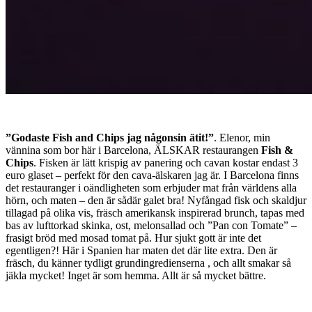
”Godaste Fish and Chips jag någonsin ätit!”
. Elenor, min
vännina som bor här i Barcelona, ÄLSKAR restaurangen
Fish &
Chips
. Fisken är lätt krispig av panering och cavan kostar endast 3
euro glaset – perfekt för den cava-älskaren jag är. I Barcelona finns
det restauranger i oändligheten som erbjuder mat från världens alla
hörn, och maten – den är sådär galet bra! Nyfångad fisk och skaldjur
tillagad på olika vis, fräsch amerikansk inspirerad brunch, tapas med
bas av lufttorkad skinka, ost, melonsallad och ”Pan con Tomate” –
frasigt bröd med mosad tomat på. Hur sjukt gott är inte det
egentligen?! Här i Spanien har maten det där lite extra. Den är
fräsch, du känner tydligt grundingredienserna , och allt smakar så
jäkla mycket! Inget är som hemma. Allt är så mycket bättre.