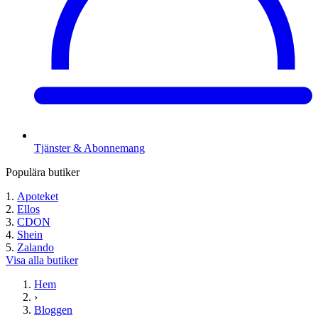
Tjänster & Abonnemang
Populära butiker
Apoteket
Ellos
CDON
Shein
Zalando
Visa alla butiker
Hem
›
Bloggen