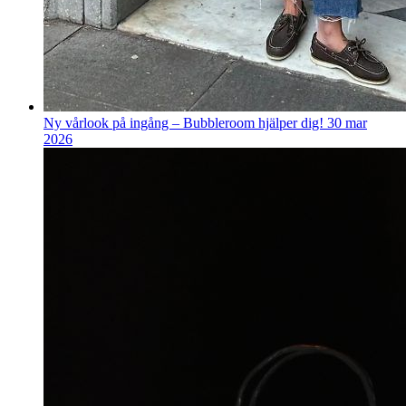
Ny vårlook på ingång – Bubbleroom hjälper dig!
30 mar
2026