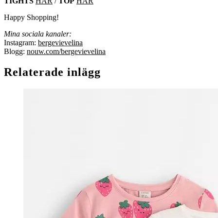
TIGHTS
HÄR
/
TOP
HÄR
Happy Shopping!
Mina sociala kanaler:
Instagram:
bergevievelina
Blogg:
nouw.com/bergevievelina
Relaterade inlägg