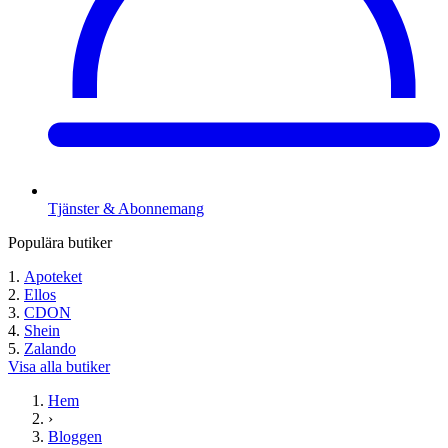
Tjänster & Abonnemang
Populära butiker
Apoteket
Ellos
CDON
Shein
Zalando
Visa alla butiker
Hem
›
Bloggen