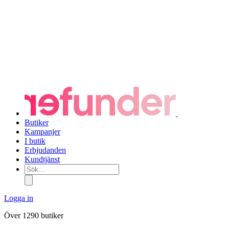
Butiker
Kampanjer
I butik
Erbjudanden
Kundtjänst
Sök...
Logga in
Över 1290 butiker