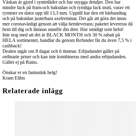
Väskan är gjord i syntetläder och har snygga detaljer. Den har
mindre fack på fram-och baksidan och rymliga fack inuti, varav ett
rymmer en dator upp till 13,3 tum. Upptill har den ett bärhandtag
och på baksidan justerbara axelremmar. Det går att göra det ännu
mer coronavänligt genom att välja hemleverans; paketet levereras då
hem till dig och lämnas utanför din dörr. Hur smidigt som helst!
Inte nog med att det är BLACK MONTH och 30 % rabatt på
HELA sortimentet, handlar du genom Refunder får du även 7,5 % i
cashback!
Dealen utgår om 8 dagar och 6 timmar. Erbjudandet gäller på
ordinarie priser och kan inte kombineras med andra erbjudanden.
Gäller ej på Rains.
Önskar er en fantastisk helg!
Kram Elihn
Relaterade inlägg