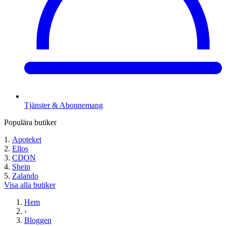
Tjänster & Abonnemang
Populära butiker
Apoteket
Ellos
CDON
Shein
Zalando
Visa alla butiker
Hem
›
Bloggen