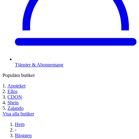
Tjänster & Abonnemang
Populära butiker
Apoteket
Ellos
CDON
Shein
Zalando
Visa alla butiker
Hem
›
Bloggen