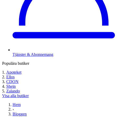
Tjänster & Abonnemang
Populära butiker
Apoteket
Ellos
CDON
Shein
Zalando
Visa alla butiker
Hem
›
Bloggen