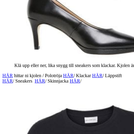
Klä upp eller ner, lika snygg till sneakers som klackar. Kjolen är
HÄR
hittar ni kjolen / Polotröja
HÄR
/ Klackar
HÄR
/ Läppstift
HÄR
/ Sneakers
HÄR
/ Skinnjacka
HÄR
/