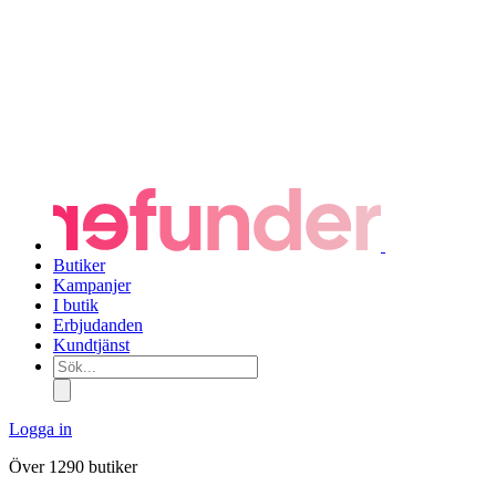
Butiker
Kampanjer
I butik
Erbjudanden
Kundtjänst
Sök...
Logga in
Över 1290 butiker