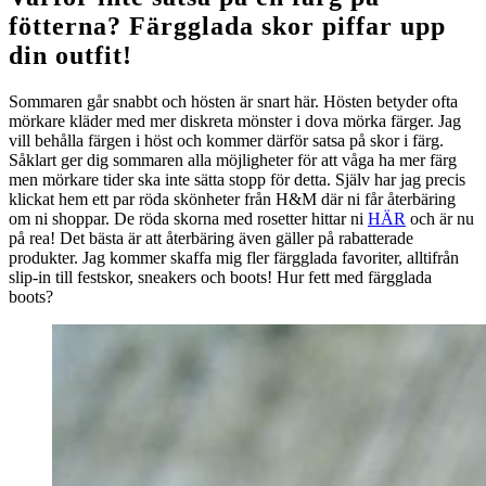
fötterna? Färgglada skor piffar upp
din outfit!
Sommaren går snabbt och hösten är snart här. Hösten betyder ofta
mörkare kläder med mer diskreta mönster i dova mörka färger. Jag
vill behålla färgen i höst och kommer därför satsa på skor i färg.
Såklart ger dig sommaren alla möjligheter för att våga ha mer färg
men mörkare tider ska inte sätta stopp för detta. Själv har jag precis
klickat hem ett par röda skönheter från H&M där ni får återbäring
om ni shoppar. De röda skorna med rosetter hittar ni
HÄR
och är nu
på rea! Det bästa är att återbäring även gäller på rabatterade
produkter. Jag kommer skaffa mig fler färgglada favoriter, alltifrån
slip-in till festskor, sneakers och boots! Hur fett med färgglada
boots?