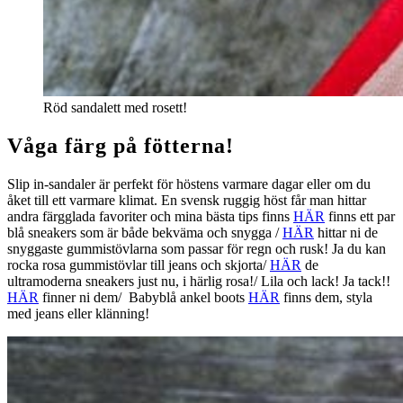
Röd sandalett med rosett!
Våga färg på fötterna!
Slip in-sandaler är perfekt för höstens varmare dagar eller om du
åket till ett varmare klimat. En svensk ruggig höst får man hittar
andra färgglada favoriter och mina bästa tips finns
HÄR
finns ett par
blå sneakers som är både bekväma och snygga /
HÄR
hittar ni de
snyggaste gummistövlarna som passar för regn och rusk! Ja du kan
rocka rosa gummistövlar till jeans och skjorta/
HÄR
de
ultramoderna sneakers just nu, i härlig rosa!/ Lila och lack! Ja tack!!
HÄR
finner ni dem/ Babyblå ankel boots
HÄR
finns dem, styla
med jeans eller klänning!