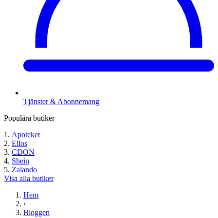
Tjänster & Abonnemang
Populära butiker
Apoteket
Ellos
CDON
Shein
Zalando
Visa alla butiker
Hem
›
Bloggen