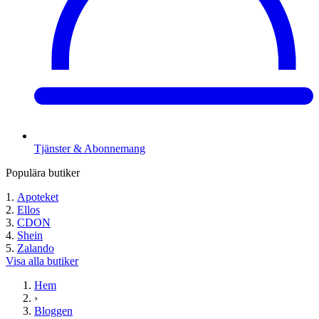
Tjänster & Abonnemang
Populära butiker
Apoteket
Ellos
CDON
Shein
Zalando
Visa alla butiker
Hem
›
Bloggen