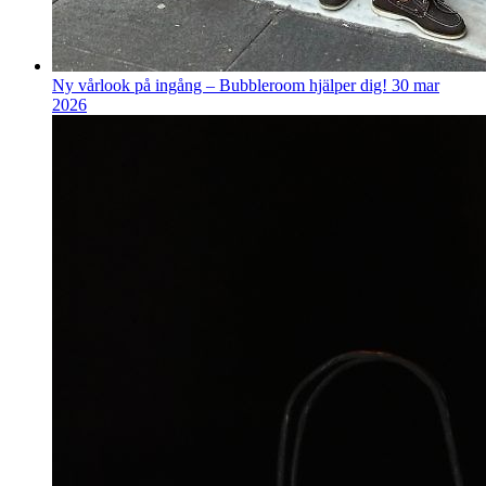
Ny vårlook på ingång – Bubbleroom hjälper dig!
30 mar
2026