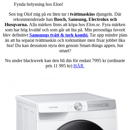
Fynda belysning hos Elon!
Sen tog Olof mig på en liten tur i
tvättmaskins
djungeln. Där
rekommenderade han
Bosch, Samsung, Electrolux och
Husqvarna.
Alla märken finns att köpa hos
Elon.se.
Fyra märken
som har hög kvalité och som går att lita på. Min personliga favorit
blev definitivt
Samsungs tvätt & tork kombi.
Tar upp mindre plats
än att ha separat tvättmaskin och torktumlare men fixar jobbet lika
bra! Du kan dessutom styra den genom Smart-things appen, hur
smart?
Nu under blackweek kan den bli din för endast 7995 kr (ordinarie
pris 11 995 kr)
HÄR