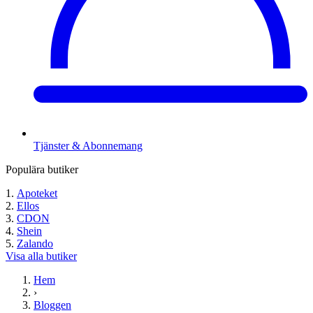
Tjänster & Abonnemang
Populära butiker
Apoteket
Ellos
CDON
Shein
Zalando
Visa alla butiker
Hem
›
Bloggen