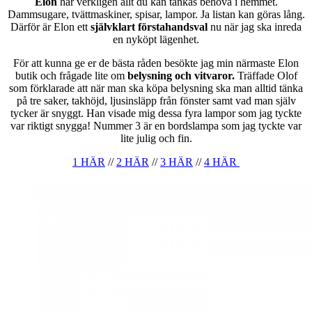
Elon
har verkligen allt du kan tänkas behöva i hemmet.
Dammsugare, tvättmaskiner, spisar, lampor. Ja listan kan göras lång.
Därför är Elon ett
självklart förstahandsval
nu när jag ska inreda
en nyköpt lägenhet.
För att kunna ge er de bästa råden besökte jag min närmaste Elon
butik och frågade lite om
belysning och vitvaror.
Träffade Olof
som förklarade att när man ska köpa belysning ska man alltid tänka
på tre saker, takhöjd, ljusinsläpp från fönster samt vad man själv
tycker är snyggt. Han visade mig dessa fyra lampor som jag tyckte
var riktigt snygga! Nummer 3 är en bordslampa som jag tyckte var
lite julig och fin.
1 HÄR
//
2 HÄR
//
3 HÄR
//
4 HÄR