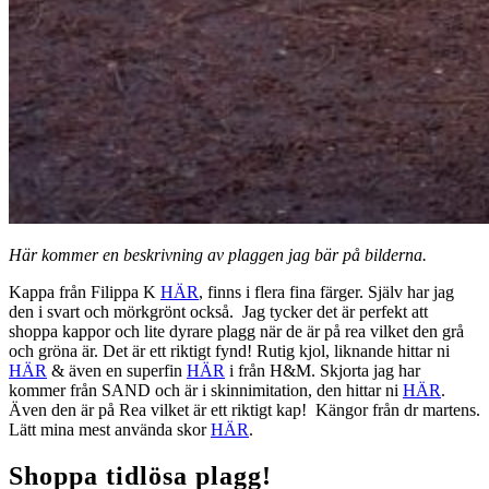
Här kommer en beskrivning av plaggen jag bär på bilderna.
Kappa från Filippa K
HÄR
, finns i flera fina färger. Själv har jag
den i svart och mörkgrönt också. Jag tycker det är perfekt att
shoppa kappor och lite dyrare plagg när de är på rea vilket den grå
och gröna är. Det är ett riktigt fynd! Rutig kjol, liknande hittar ni
HÄR
& även en superfin
HÄR
i från H&M. Skjorta jag har
kommer från SAND och är i skinnimitation, den hittar ni
HÄR
.
Även den är på Rea vilket är ett riktigt kap! Kängor från dr martens.
Lätt mina mest använda skor
HÄR
.
Shoppa tidlösa plagg!