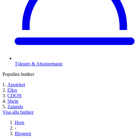
Tjänster & Abonnemang
Populära butiker
Apoteket
Ellos
CDON
Shein
Zalando
Visa alla butiker
Hem
›
Bloggen