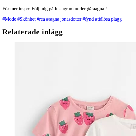
För mer inspo: Följ mig på Instagram under @raagna !
#Mode
#Skönhet
#rea
#ragna jonasdotter
#fynd
#tidlösa plagg
Relaterade inlägg