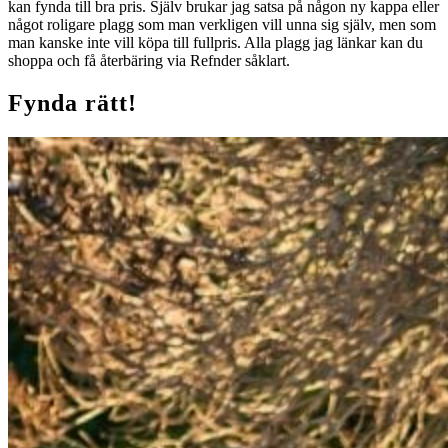
kan fynda till bra pris. Själv brukar jag satsa på någon ny kappa eller
något roligare plagg som man verkligen vill unna sig själv, men som
man kanske inte vill köpa till fullpris. Alla plagg jag länkar kan du
shoppa och få återbäring via Refnder såklart.
Fynda rätt!