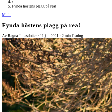
›
Fynda höstens plagg på rea!
Mode
Fynda höstens plagg på rea!
Av Ragna Jonasdotter
·
11 jan 2021
·
2 min läsning