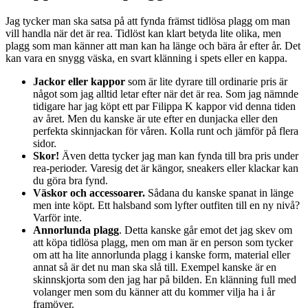
Jag tycker man ska satsa på att fynda främst tidlösa plagg om man
vill handla när det är rea. Tidlöst kan klart betyda lite olika, men
plagg som man känner att man kan ha länge och bära år efter år. Det
kan vara en snygg väska, en svart klänning i spets eller en kappa.
Jackor eller kappor
som är lite dyrare till ordinarie pris är
något som jag alltid letar efter när det är rea. Som jag nämnde
tidigare har jag köpt ett par Filippa K kappor vid denna tiden
av året. Men du kanske är ute efter en dunjacka eller den
perfekta skinnjackan för våren. Kolla runt och jämför på flera
sidor.
Skor!
Även detta tycker jag man kan fynda till bra pris under
rea-perioder. Varesig det är kängor, sneakers eller klackar kan
du göra bra fynd.
Väskor och accessoarer.
Sådana du kanske spanat in länge
men inte köpt. Ett halsband som lyfter outfiten till en ny nivå?
Varför inte.
Annorlunda plagg
. Detta kanske går emot det jag skev om
att köpa tidlösa plagg, men om man är en person som tycker
om att ha lite annorlunda plagg i kanske form, material eller
annat så är det nu man ska slå till. Exempel kanske är en
skinnskjorta som den jag har på bilden. En klänning full med
volanger men som du känner att du kommer vilja ha i år
framöver.