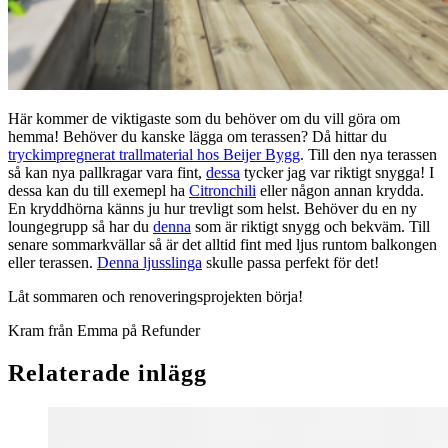
Här kommer de viktigaste som du behöver om du vill göra om
hemma! Behöver du kanske lägga om terassen? Då hittar du
tryckimpregnerat trallmaterial hos Beijer Bygg
. Till den nya terassen
så kan nya pallkragar vara fint,
dessa
tycker jag var riktigt snygga! I
dessa kan du till exemepl ha
Citronchili
eller någon annan krydda.
En kryddhörna känns ju hur trevligt som helst. Behöver du en ny
loungegrupp så har du
denna
som är riktigt snygg och bekväm. Till
senare sommarkvällar så är det alltid fint med ljus runtom balkongen
eller terassen.
Denna ljusslinga
skulle passa perfekt för det!
Låt sommaren och renoveringsprojekten börja!
Kram från Emma på Refunder
Relaterade inlägg