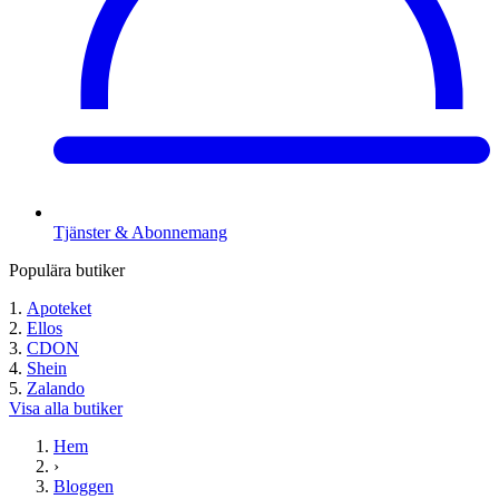
Tjänster & Abonnemang
Populära butiker
Apoteket
Ellos
CDON
Shein
Zalando
Visa alla butiker
Hem
›
Bloggen