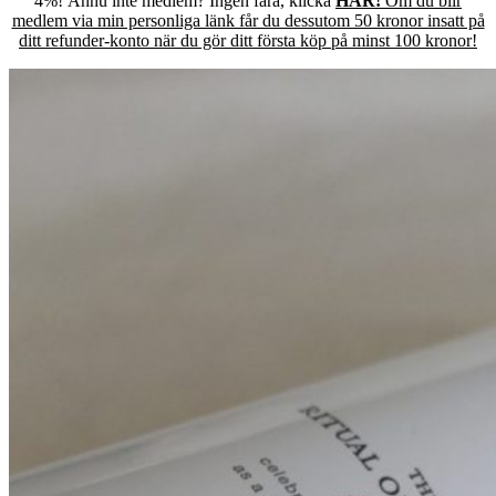
4%! Ännu inte medlem? Ingen fara, klicka
HÄR!
Om du blir
medlem via min personliga länk får du dessutom 50 kronor insatt på
ditt refunder-konto när du gör ditt första köp på minst 100 kronor!