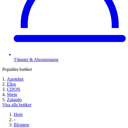
Tjänster & Abonnemang
Populära butiker
Apoteket
Ellos
CDON
Shein
Zalando
Visa alla butiker
Hem
›
Bloggen