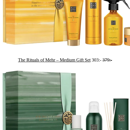
The Rituals of Mehr – Medium Gift Set
303:-
379:-