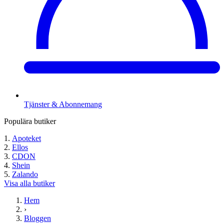
Tjänster & Abonnemang
Populära butiker
Apoteket
Ellos
CDON
Shein
Zalando
Visa alla butiker
Hem
›
Bloggen