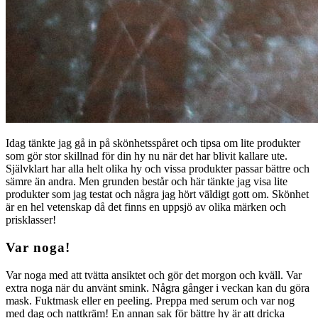
Idag tänkte jag gå in på skönhetsspåret och tipsa om lite produkter
som gör stor skillnad för din hy nu när det har blivit kallare ute.
Självklart har alla helt olika hy och vissa produkter passar bättre och
sämre än andra. Men grunden består och här tänkte jag visa lite
produkter som jag testat och några jag hört väldigt gott om. Skönhet
är en hel vetenskap då det finns en uppsjö av olika märken och
prisklasser!
Var noga!
Var noga med att tvätta ansiktet och gör det morgon och kväll. Var
extra noga när du använt smink. Några gånger i veckan kan du göra
mask. Fuktmask eller en peeling. Preppa med serum och var nog
med dag och nattkräm! En annan sak för bättre hy är att dricka