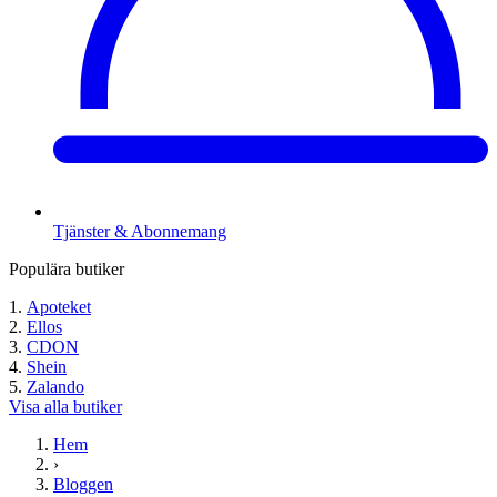
Tjänster & Abonnemang
Populära butiker
Apoteket
Ellos
CDON
Shein
Zalando
Visa alla butiker
Hem
›
Bloggen