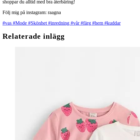
shoppar du alltid med bra återbäring!
Följ mig på instagram: raagna
#vas
#Mode
#Skönhet
#inredning
#vår
#färg
#hem
#kuddar
Relaterade inlägg