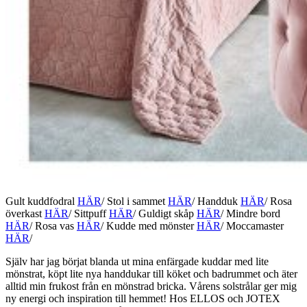
Gult kuddfodral
HÄR
/ Stol i sammet
HÄR
/ Handduk
HÄR
/ Rosa
överkast
HÄR
/ Sittpuff
HÄR
/ Guldigt skåp
HÄR
/ Mindre bord
HÄR
/ Rosa vas
HÄR
/ Kudde med mönster
HÄR
/ Moccamaster
HÄR
/
Själv har jag börjat blanda ut mina enfärgade kuddar med lite
mönstrat, köpt lite nya handdukar till köket och badrummet och äter
alltid min frukost från en mönstrad bricka. Vårens solstrålar ger mig
ny energi och inspiration till hemmet! Hos ELLOS och JOTEX