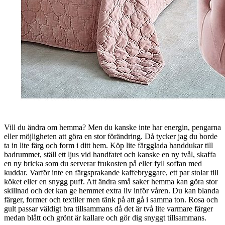
Vill du ändra om hemma? Men du kanske inte har energin, pengarna
eller möjligheten att göra en stor förändring. Då tycker jag du borde
ta in lite färg och form i ditt hem. Köp lite färgglada handdukar till
badrummet, ställ ett ljus vid handfatet och kanske en ny tvål, skaffa
en ny bricka som du serverar frukosten på eller fyll soffan med
kuddar. Varför inte en färgsprakande kaffebryggare, ett par stolar till
köket eller en snygg puff. Att ändra små saker hemma kan göra stor
skillnad och det kan ge hemmet extra liv inför våren. Du kan blanda
färger, former och textiler men tänk på att gå i samma ton. Rosa och
gult passar väldigt bra tillsammans då det är två lite varmare färger
medan blått och grönt är kallare och gör dig snyggt tillsammans.