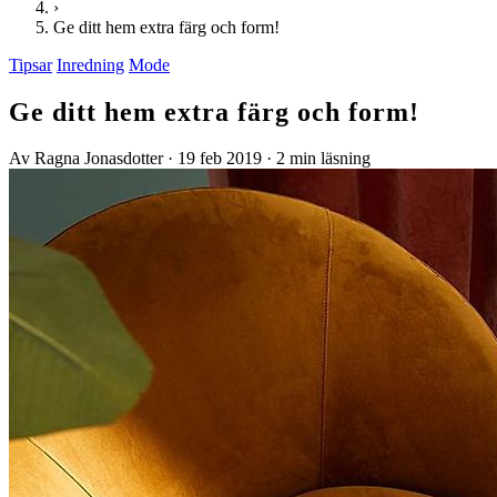
›
Ge ditt hem extra färg och form!
Tipsar
Inredning
Mode
Ge ditt hem extra färg och form!
Av Ragna Jonasdotter
·
19 feb 2019
·
2 min läsning