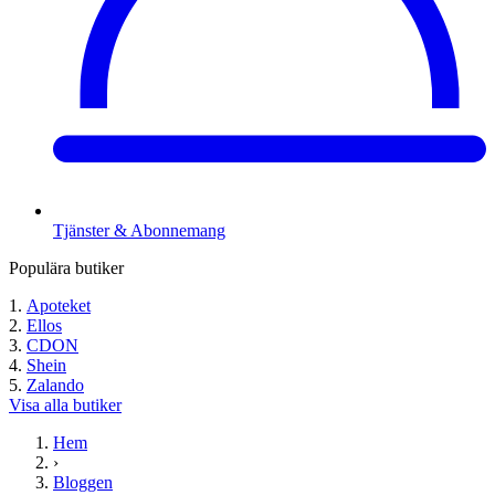
Tjänster & Abonnemang
Populära butiker
Apoteket
Ellos
CDON
Shein
Zalando
Visa alla butiker
Hem
›
Bloggen