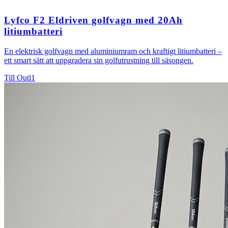
Lyfco F2 Eldriven golfvagn med 20Ah
litiumbatteri
En elektrisk golfvagn med aluminiumram och kraftigt litiumbatteri –
ett smart sätt att uppgradera sin golfutrustning till säsongen.
Till Outl1