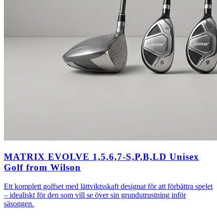
MATRIX EVOLVE 1,5,6,7-S,P,B,LD Unisex
Golf from Wilson
Ett komplett golfset med lättviktsskaft designat för att förbättra spelet
– idealiskt för den som vill se över sin grundutrustning inför
säsongen.