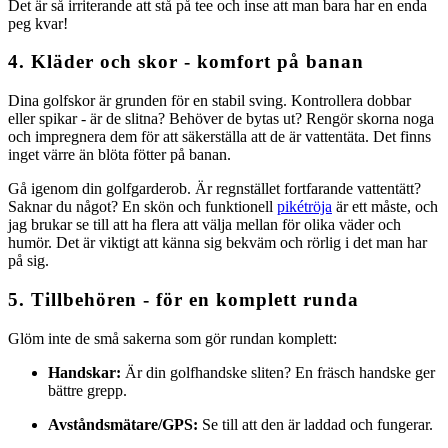
Det är så irriterande att stå på tee och inse att man bara har en enda
peg kvar!
4. Kläder och skor - komfort på banan
Dina golfskor är grunden för en stabil sving. Kontrollera dobbar
eller spikar - är de slitna? Behöver de bytas ut? Rengör skorna noga
och impregnera dem för att säkerställa att de är vattentäta. Det finns
inget värre än blöta fötter på banan.
Gå igenom din golfgarderob. Är regnstället fortfarande vattentätt?
Saknar du något? En skön och funktionell
pikétröja
är ett måste, och
jag brukar se till att ha flera att välja mellan för olika väder och
humör. Det är viktigt att känna sig bekväm och rörlig i det man har
på sig.
5. Tillbehören - för en komplett runda
Glöm inte de små sakerna som gör rundan komplett:
Handskar:
Är din golfhandske sliten? En fräsch handske ger
bättre grepp.
Avståndsmätare/GPS:
Se till att den är laddad och fungerar.