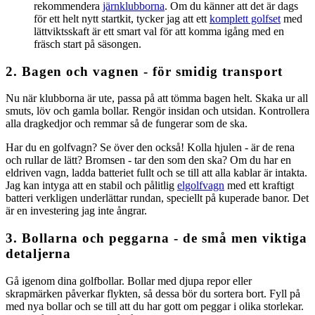
rekommendera
järnklubborna
. Om du känner att det är dags
för ett helt nytt startkit, tycker jag att ett
komplett golfset
med
lättviktsskaft är ett smart val för att komma igång med en
fräsch start på säsongen.
2. Bagen och vagnen - för smidig transport
Nu när klubborna är ute, passa på att tömma bagen helt. Skaka ur all
smuts, löv och gamla bollar. Rengör insidan och utsidan. Kontrollera
alla dragkedjor och remmar så de fungerar som de ska.
Har du en golfvagn? Se över den också! Kolla hjulen - är de rena
och rullar de lätt? Bromsen - tar den som den ska? Om du har en
eldriven vagn, ladda batteriet fullt och se till att alla kablar är intakta.
Jag kan intyga att en stabil och pålitlig
elgolfvagn
med ett kraftigt
batteri verkligen underlättar rundan, speciellt på kuperade banor. Det
är en investering jag inte ångrar.
3. Bollarna och peggarna - de små men viktiga
detaljerna
Gå igenom dina golfbollar. Bollar med djupa repor eller
skrapmärken påverkar flykten, så dessa bör du sortera bort. Fyll på
med nya bollar och se till att du har gott om peggar i olika storlekar.