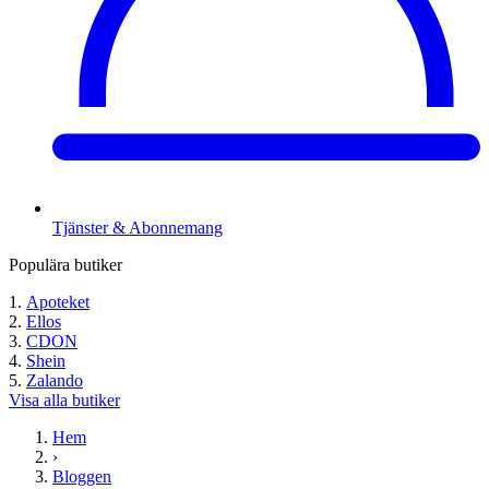
Tjänster & Abonnemang
Populära butiker
Apoteket
Ellos
CDON
Shein
Zalando
Visa alla butiker
Hem
›
Bloggen