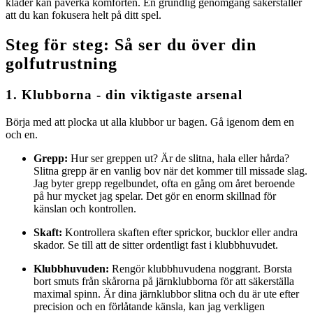
kläder kan påverka komforten. En grundlig genomgång säkerställer
att du kan fokusera helt på ditt spel.
Steg för steg: Så ser du över din
golfutrustning
1. Klubborna - din viktigaste arsenal
Börja med att plocka ut alla klubbor ur bagen. Gå igenom dem en
och en.
Grepp:
Hur ser greppen ut? Är de slitna, hala eller hårda?
Slitna grepp är en vanlig bov när det kommer till missade slag.
Jag byter grepp regelbundet, ofta en gång om året beroende
på hur mycket jag spelar. Det gör en enorm skillnad för
känslan och kontrollen.
Skaft:
Kontrollera skaften efter sprickor, bucklor eller andra
skador. Se till att de sitter ordentligt fast i klubbhuvudet.
Klubbhuvuden:
Rengör klubbhuvudena noggrant. Borsta
bort smuts från skårorna på järnklubborna för att säkerställa
maximal spinn. Är dina järnklubbor slitna och du är ute efter
precision och en förlåtande känsla, kan jag verkligen