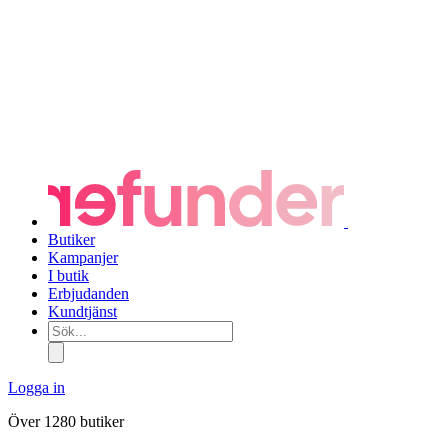
Butiker
Kampanjer
I butik
Erbjudanden
Kundtjänst
Sök...
Logga in
Över 1280 butiker