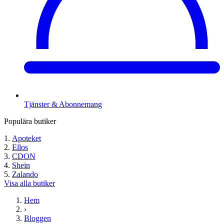
Tjänster & Abonnemang
Populära butiker
Apoteket
Ellos
CDON
Shein
Zalando
Visa alla butiker
Hem
›
Bloggen