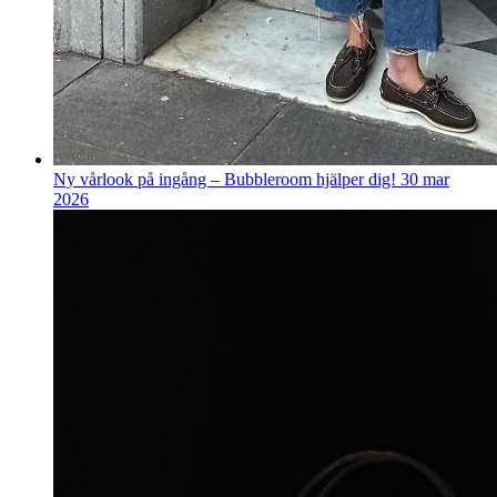
Ny vårlook på ingång – Bubbleroom hjälper dig!
30 mar
2026