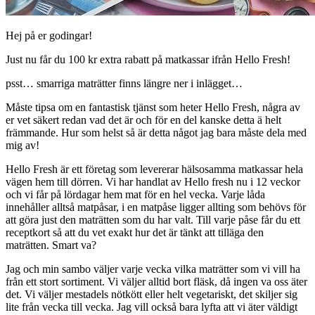
Hej på er godingar!
Just nu får du 100 kr extra rabatt på matkassar ifrån Hello Fresh!
psst… smarriga maträtter finns längre ner i inlägget…
Måste tipsa om en fantastisk tjänst som heter Hello Fresh, några av
er vet säkert redan vad det är och för en del kanske detta ä helt
främmande. Hur som helst så är detta något jag bara måste dela med
mig av!
Hello Fresh är ett företag som levererar hälsosamma matkassar hela
vägen hem till dörren. Vi har handlat av Hello fresh nu i 12 veckor
och vi får på lördagar hem mat för en hel vecka. Varje låda
innehåller alltså matpåsar, i en matpåse ligger allting som behövs för
att göra just den maträtten som du har valt. Till varje påse får du ett
receptkort så att du vet exakt hur det är tänkt att tilläga den
maträtten. Smart va?
Jag och min sambo väljer varje vecka vilka maträtter som vi vill ha
från ett stort sortiment. Vi väljer alltid bort fläsk, då ingen va oss äter
det. Vi väljer mestadels nötkött eller helt vegetariskt, det skiljer sig
lite från vecka till vecka. Jag vill också bara lyfta att vi äter väldigt