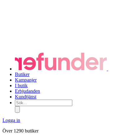
Butiker
Kampanjer
I butik
Erbjudanden
Kundtjänst
Sök...
Logga in
Över 1290 butiker