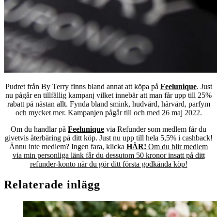
Pudret från By Terry finns blan
d annat att köpa på
Feelunique
. Just
nu pågår en tillfällig kampanj vilket innebär att man får upp till 25%
rabatt på nästan allt. Fynda bland smink, hudvård, hårvård, parfym
och mycket mer. Kampanjen pågår till och med 26 maj 2022.
Om du handlar på
Feelunique
via Refunder som medlem får du
givetvis återbäring på ditt köp. Just nu upp till hela 5,5% i cashback!
Ännu inte medlem? Ingen fara, klicka
HÄR!
Om du blir medlem
via min personliga länk får du dessutom 50 kronor insatt på ditt
refunder-konto när du gör ditt första godkända köp!
Relaterade inlägg