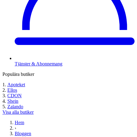
Tjänster & Abonnemang
Populära butiker
Apoteket
Ellos
CDON
Shein
Zalando
Visa alla butiker
Hem
›
Bloggen