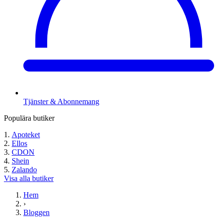
Tjänster & Abonnemang
Populära butiker
Apoteket
Ellos
CDON
Shein
Zalando
Visa alla butiker
Hem
›
Bloggen