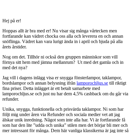
Hej på er!
Hoppas allt är bra med er! Nu visar sig många vårtecken men
fortfarande kan vädret chocka oss alla och leverera en och annan
snöflinga. Vädret kan vara lurigt ända in i april och bjuda på alla
årets årstider.
Nog om det. Tillhör ni också den gruppen människor som vill
förnya sitt hem med jämna mellanrum? Ut med det gamla och in
med det nya?
Jag vill i dagens inlägg visa er snygga fönsterlampor, taklampor,
bordslampor och annan belysning ifrån
lamporochljus.se
till riktigt
fina priser. Detta inlägget är ett betalt samarbete med
lamporochljus.se och just nu har dem 4,5% cashback om du går via
refunder.
Unika, snygga, funktionella och prisvärda taklampor. Ni som har
följt mig under åren via Refunder och sociala medier vet att jag
älskar unik inredning. Något som inte alla har. Vi är fortfarande få
som har den lite ”udda och unika” stilen men det börjar bli mer och
mer intressant för många. Dem här vanliga klassikerna är jag inte så