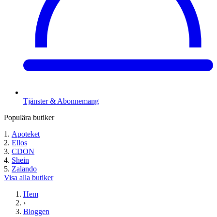
Tjänster & Abonnemang
Populära butiker
Apoteket
Ellos
CDON
Shein
Zalando
Visa alla butiker
Hem
›
Bloggen