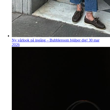
Ny vårlook på ingång – Bubbleroom hjälper dig!
30 mar
2026