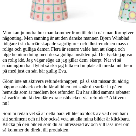
Man kan ju undra hur man kommer fram till detta när man formgiver
någonting. Men sanning är att den danske mannen Bjørn Wiinblad
tidigare i sin karriär skapade sagofigurer och illustrerade en massa
roliga och gulliga damer. Flera år senare valde han att skapa och
utge heminredning med dessa gulliga ansikten på. Det tyckte jag var
en rolig idé. Jag vågar säga att jag gillar dem, skarpt. När vi så
småningom har flyttat så ska jag hitta en fin plats att inreda mitt hem
på med just en sån här gullig Eva.
Glöm inte att aktivera refunderknappen, på så sätt missar du aldrig
någon cashback och du får alltid en notis när du surfar in på en
hemsida som är medlem hos refunder. Du har alltid samma rabatter
så varför inte få den där extra cashbacken via refunder? Aktivera
nu!
Som ni redan vet så är detta bara ett litet axplock av vad dem har i
sitt sortiment och ni bör också veta att alla mina bilder är klickbara.
Klicka på den bilden som du är intresserad av och vill läsa mer om
så kommer du direkt till produkten.