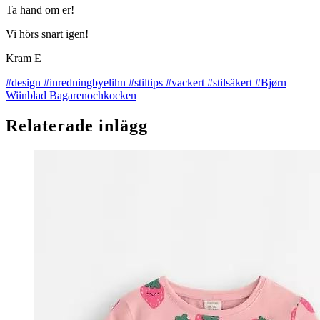
Ta hand om er!
Vi hörs snart igen!
Kram E
#design
#inredningbyelihn
#stiltips
#vackert
#stilsäkert
#Bjørn
Wiinblad Bagarenochkocken
Relaterade inlägg