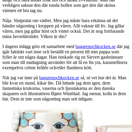
verkligen saknat den där runda bollen som ger den där sköna
värmen ett bra tag nu.
Nåja. Slutpratat om vädret. Men jag måste bara erkänna att det
händer någonting i kroppen på våren. Allt vaknar till liv. Jag gillar
våren, men jag gillar höst och vinter också. Det är nog fortfarande
mina favoritårstider. Vilken är din?
I dagens inlägg görs ett samarbete med
bagarenochkocken.se
där jag
igår faktiskt vart inne och beställt en present till min pappa som
fyller år om några dagar. Han önskade sig en Sievert gasbrännare
som man till matlagning använder för att få en fin yta, karamellisera
exempelvis crème brûlée och/eller flambera kött.
När jag var inne på
bagarenochkocken.se
så, ni vet hur det är. Man
blir kvar en stund, kikar lite. Då hittade jag dem igen, dem
fantastiska krukorna, vaserna och ljusstakarna av den danska
skaparen och illustratören Bjørn Wiinblad. Jag menar, kolla in dem
här. Dem är inte som någonting man sett tidigare.