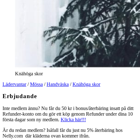
Knähöga skor
Lädervantar
/
Mössa
/
Handväska
/
Knähöga skor
Erbjudande
Inte medlem ännu? Nu får du 50 kr i bonus/återbäring insatt på ditt
Refunder-konto om du gör ett köp genom Refunder under dina 10
första dagar som ny medlem.
Klicka här!!!
Är du redan medlem? Isåfall får du just nu 5% återbäring hos
Nelly.com där kläderna ovan kommer ifrån.