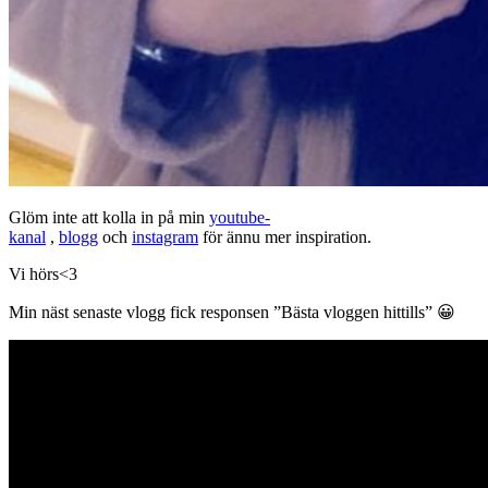
Glöm inte att kolla in på min
youtube-
kanal
,
blogg
och
instagram
för ännu mer inspiration.
Vi hörs<3
Min näst senaste vlogg fick responsen ”Bästa vloggen hittills” 😀