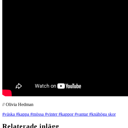
// Olivia Hedman
#väska
#kappa
#mössa
#vinter
#kappor
#vantar
#knähöga skor
Relaterade inlägg