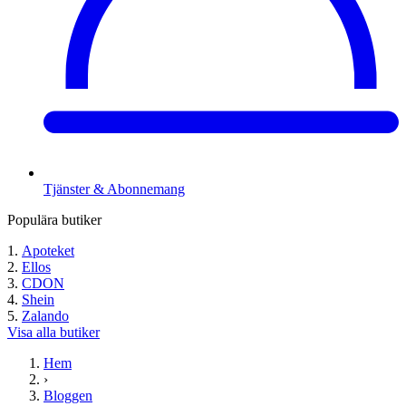
Tjänster & Abonnemang
Populära butiker
Apoteket
Ellos
CDON
Shein
Zalando
Visa alla butiker
Hem
›
Bloggen