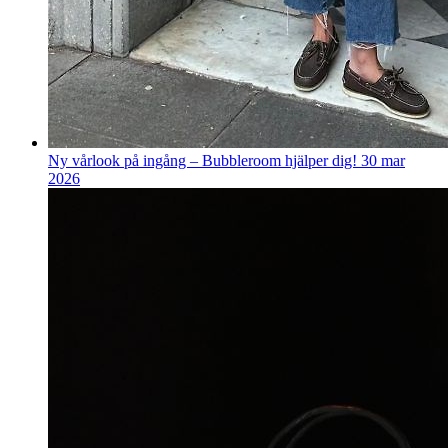
Ny vårlook på ingång – Bubbleroom hjälper dig!
30 mar
2026