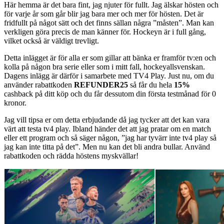
Här hemma är det bara fint, jag njuter för fullt. Jag älskar hösten och
för varje år som går blir jag bara mer och mer för hösten. Det är
fridfullt på något sätt och det finns sällan några ”måsten”. Man kan
verkligen göra precis de man känner för. Hockeyn är i full gång,
vilket också är väldigt trevligt.
Detta inlägget är för alla er som gillar att bänka er framför tv:en och
kolla på någon bra serie eller som i mitt fall, hockeyallsvenskan.
Dagens inlägg är därför i samarbete med TV4 Play. Just nu, om du
använder rabattkoden
REFUNDER25
så får du hela
15%
cashback på ditt köp och du får dessutom din första testmånad för 0
kronor.
Jag vill tipsa er om detta erbjudande då jag tycker att det kan vara
värt att testa tv4 play. Ibland händer det att jag pratar om en match
eller ett program och så säger någon, ”jag har tyvärr inte tv4 play så
jag kan inte titta på det”. Men nu kan det bli andra bullar. Använd
rabattkoden och rädda höstens myskvällar!