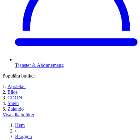
Tjänster & Abonnemang
Populära butiker
Apoteket
Ellos
CDON
Shein
Zalando
Visa alla butiker
Hem
›
Bloggen