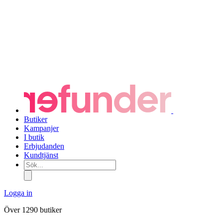
Butiker
Kampanjer
I butik
Erbjudanden
Kundtjänst
Sök...
Logga in
Över 1290 butiker