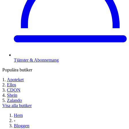
Tjänster & Abonnemang
Populära butiker
Apoteket
Ellos
CDON
Shein
Zalando
Visa alla butiker
Hem
›
Bloggen