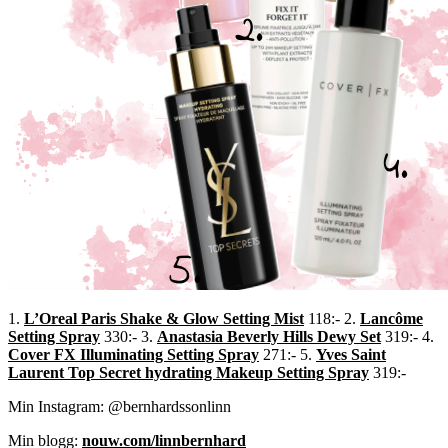
1.
L’Oreal Paris Shake & Glow Setting Mist
118:-
2.
Lancôme
Setting Spray
330:- 3.
Anastasia Beverly Hills Dewy Set
319:- 4.
Cover FX Illuminating Setting Spray
271:- 5.
Yves Saint
Laurent Top Secret hydrating Makeup Setting Spray
319:-
Min Instagram: @bernhardssonlinn
Min blogg:
nouw.com/linnbernhard