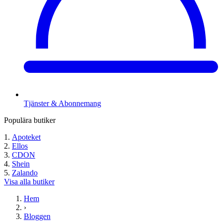
Tjänster & Abonnemang
Populära butiker
Apoteket
Ellos
CDON
Shein
Zalando
Visa alla butiker
Hem
›
Bloggen