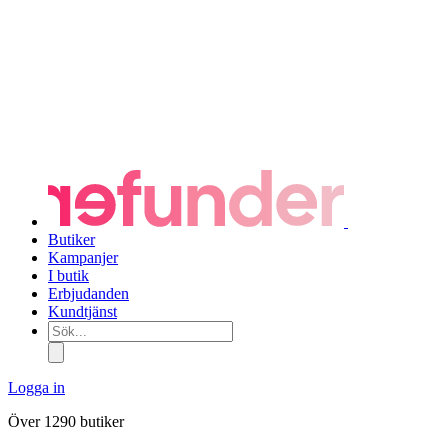
Butiker
Kampanjer
I butik
Erbjudanden
Kundtjänst
Sök...
Logga in
Över 1290 butiker