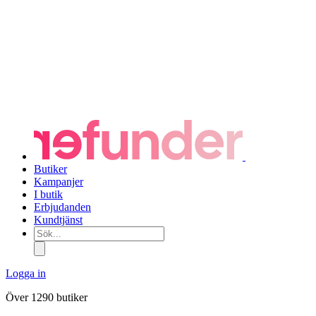
Butiker
Kampanjer
I butik
Erbjudanden
Kundtjänst
Sök...
Logga in
Över 1290 butiker