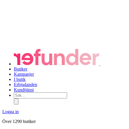
Butiker
Kampanjer
I butik
Erbjudanden
Kundtjänst
Sök...
Logga in
Över 1290 butiker