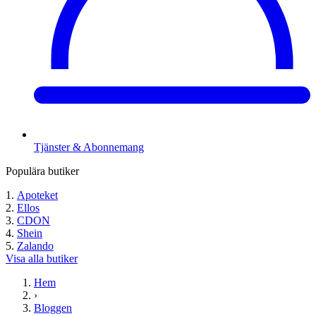
Tjänster & Abonnemang
Populära butiker
Apoteket
Ellos
CDON
Shein
Zalando
Visa alla butiker
Hem
›
Bloggen