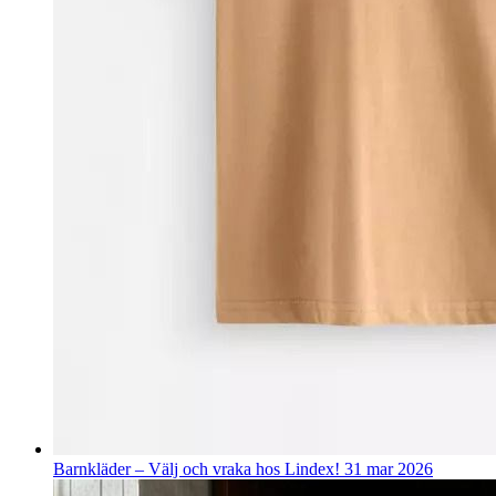
Barnkläder – Välj och vraka hos Lindex!
31 mar 2026