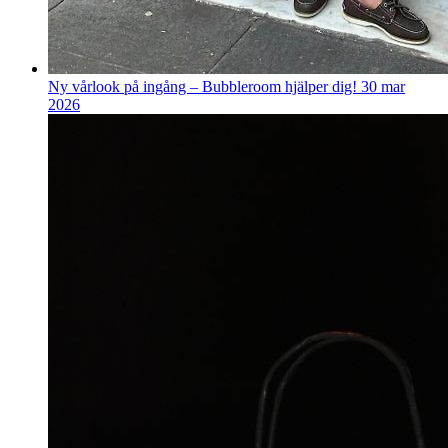
Ny vårlook på ingång – Bubbleroom hjälper dig!
30 mar
2026