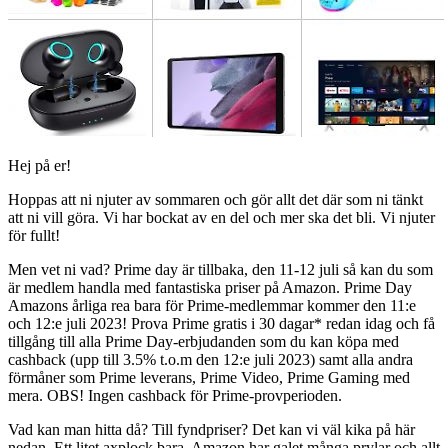
Hej på er!
Hoppas att ni njuter av sommaren och gör allt det där som ni tänkt
att ni vill göra. Vi har bockat av en del och mer ska det bli. Vi njuter
för fullt!
Men vet ni vad? Prime day är tillbaka, den 11-12 juli så kan du som
är medlem handla med fantastiska priser på Amazon. Prime Day
Amazons årliga rea bara för Prime-medlemmar kommer den 11:e
och 12:e juli 2023! Prova Prime gratis i 30 dagar* redan idag och få
tillgång till alla Prime Day-erbjudanden som du kan köpa med
cashback (upp till 3.5% t.o.m den 12:e juli 2023) samt alla andra
förmåner som Prime leverans, Prime Video, Prime Gaming med
mera. OBS! Ingen cashback för Prime-provperioden.
Vad kan man hitta då? Till fyndpriser? Det kan vi väl kika på här
nedan. Ett litet axplock bara. Amazon har galet många prylar och allt