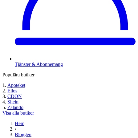
Tjänster & Abonnemang
Populära butiker
Apoteket
Ellos
CDON
Shein
Zalando
Visa alla butiker
Hem
›
Bloggen